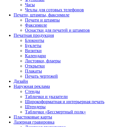
Часы
Чехлы для сотовых телефонов
Печати, штампы, факсимиле
Печати и штампы
Факсимиле
Оснастки для печатей и штампов
Печатная продукция
Блокноты
Буклеты
Визитки
Календари
Листовки, флаеры
Открытки
Плакаты
Печать чертежей
Дизайн
Наружная реклама
Стенды
Таблички и указатели
Широкоформатная и интерьерная печать
Штендеры
Таблички «Бессмертный полк»
Пластиковые карты
Лазерная гравировка