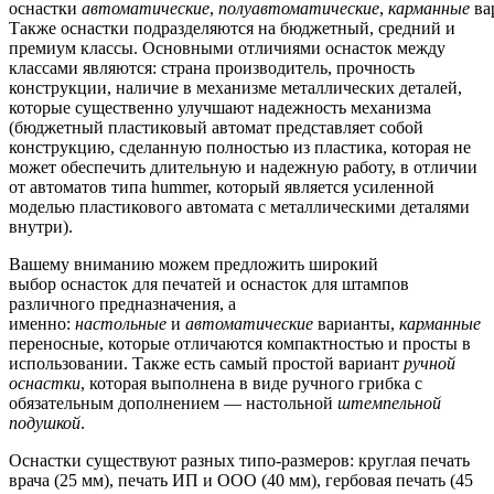
оснастки
автоматические
,
полуавтоматические
,
карманные
ва
Также оснастки подразделяются на бюджетный, средний и
премиум классы. Основными отличиями оснасток между
классами являются: страна производитель, прочность
конструкции, наличие в механизме металлических деталей,
которые существенно улучшают надежность механизма
(бюджетный пластиковый автомат представляет собой
конструкцию, сделанную полностью из пластика, которая не
может обеспечить длительную и надежную работу, в отличии
от автоматов типа hummer, который является усиленной
моделью пластикового автомата с металлическими деталями
внутри).
Вашему вниманию можем предложить широкий
выбор оснасток для печатей и оснасток для штампов
различного предназначения, а
именно:
настольные
и
автоматические
варианты,
карманные
переносные, которые отличаются компактностью и просты в
использовании. Также есть самый простой вариант
ручной
оснастки
, которая выполнена в виде ручного грибка с
обязательным дополнением — настольной
штемпельной
подушкой
.
Оснастки существуют разных типо-размеров: круглая печать
врача (25 мм), печать ИП и ООО (40 мм), гербовая печать (45